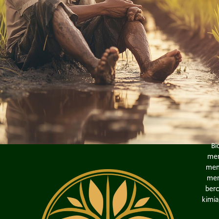
Bi
men
memu
men
berc
kimia