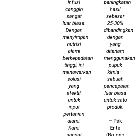
infusi
peningkatan
canggih
hasil
sangat
sebesar
luar biasa.
25-30%
Dengan
dibandingkan
menyimpan
dengan
nutrisi
yang
alami
ditanam
berkepadatan
menggunakan
tinggi, ini
pupuk
menawarkan
kimia—
solusi
sebuah
yang
pencapaian
efektif
luar biasa
untuk
untuk satu
input
produk.
pertanian
alami.
– Pak
Kami
Ente
sangat
(Bojong