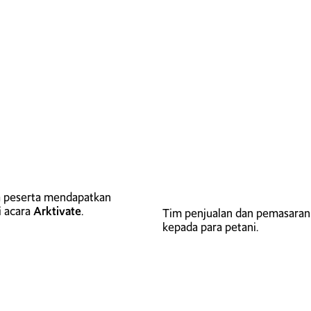
dakan di
Kantor Desa Padamukti
, yang dihadiri oleh beb
rktivate
sebagai solusi berkelanjutan bagi petani yang
. Selama sesi ini, kami menjelaskan
manfaat dan efektivit
s tanaman
. Para petani sangat antusias untuk mengetahui
a mendukung keberhasilan pertanian dalam jangka panjan
depan untuk mendengar pengalaman mereka setelah mengg
alam memberdayakan petani dengan
solusi ramah lingku
Slogan Arktivate:
“Petani berkah, hasil panen melimpah.
a peserta mendapatkan
i acara
Arktivate
.
Tim penjualan dan pemasaran
kepada para petani.