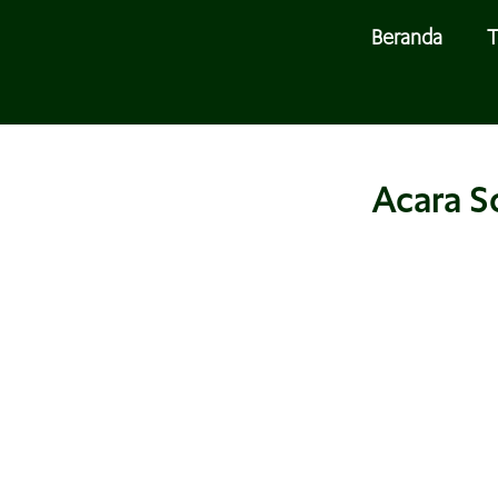
Beranda
T
Acara S