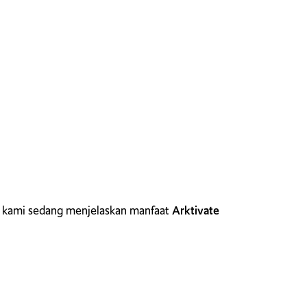
erapa
kelompok tani
setempat. Fokus utama
 menghadapi masalah
kesuburan tanah yang
as
Arktivate dalam
memulihkan kesehatan
 bagaimana pupuk bio-organik ini dapat
g. Kami sangat menantikan tindak lanjut
unakan Arktivate. Inisiatif ini sejalan
ngan dan berkinerja tinggi
.
”
 kami sedang menjelaskan manfaat
Arktivate