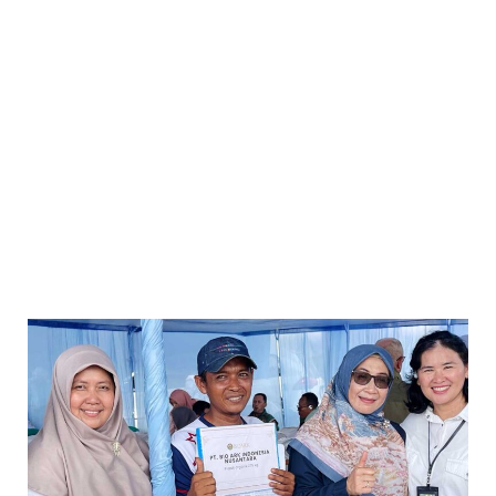
pendampingan teknis berbasis riset.
Banten, yang kini termasuk salah satu provinsi penghasil beras
terbesar di Indonesia, memiliki peran strategis dalam
memperkuat ketahanan pangan nasional. Program ini
menargetkan peningkatan produktivitas dengan potensi hasil
panen hingga 10 ton per hektare.
Sebagai mitra strategis, BioArk Indonesia Nusantara mendukung
program ini melalui teknologi biofertilizer dan solusi peningkatan
kesuburan tanah, sekaligus membantu memvalidasi praktik
pertanian berkelanjutan dalam kondisi nyata di lapangan.