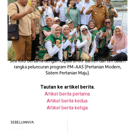
Sesi foto bersama dengan Kepala BMRP Banten dan tim dalam
rangka peluncuran program PM-AAS (Pertanian Modern,
Sistem Pertanian Maju).
Tautan ke artikel berita.
Artikel berita pertama.
Artikel berita kedua.
Artikel berita ketiga.
SEBELUMNYA
Arktivate Challenge Tangerang: Memberdayakan Kelompok Tani Wanita