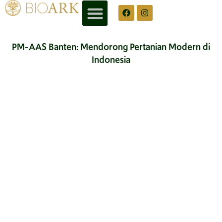
PM-AAS Banten: Mendorong Pertanian Modern di
Indonesia
Pada 5 Mei 2026, Program Pertanian Modern PM-AAS seluas 100
hektare diluncurkan di Kecamatan Kasemen, Kota Serang,
Banten. Inisiatif ini menjadi langkah penting dalam transformasi
sistem pertanian Indonesia melalui pertanian presisi, mekanisasi,
pertanian digital, pengelolaan lahan yang efisien, serta